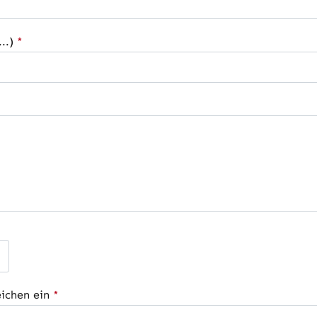
..)
*
eichen ein
*