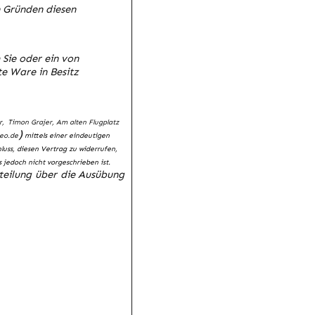
 Gründen diesen
Sie oder ein von
te Ware in Besitz
r,
Timon Grajer, Am alten Flugplatz
)
deo.de
mittels einer eindeutigen
hluss, diesen Vertrag zu widerrufen,
jedoch nicht vorgeschrieben ist.
tteilung über die Ausübung