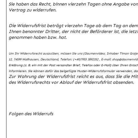
Sie haben das Recht, binnen vierzehn Tagen ohne Angabe von
Vertrag zu widerrufen.
Die
Widerrufsfrist beträgt vierzehn Tage ab dem Tag
an dem 
Ihnen benannter Dritter, der nicht der Beförderer ist, die letz
genommen haben bzw. hat.
Um Ihr Widerrufsrecht auszuüben, müssen Sie uns (Daumenvideo, Inhaber
Timon Graje
12, 74599 Wallhausen, Deutschland, Telefon: (+49)7955 3892352 , E-mail: shop@daumenvi
Erklärung (z. B. ein mit der Post versandter Brief, Telefax oder E-Mail) über Ihren Entsc
informieren. Sie können dafür das beigefügte Muster-Widerrufsformular verwenden, das 
Zur Wahrung der Widerrufsfrist reicht es aus, dass Sie die Mi
des Widerrufsrechts vor Ablauf der Widerrufsfrist absenden.
Folgen des Widerrufs