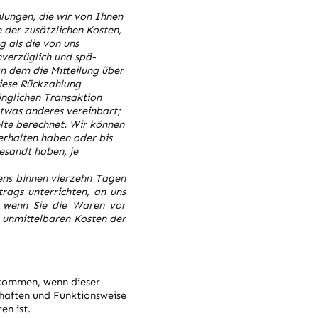
lungen, die wir von Ihnen
e der zusätzlichen Kosten,
g als die von uns
verzüglich und spä­
n dem die Mitteilung über
diese Rückzahlung
ünglichen Transaktion
twas anderes ver­einbart;
lte berechnet.
Wir können
erhalten haben oder bis
esandt haben, je
ens binnen vierzehn Tagen
rags unterrichten, an uns
, wenn Sie die Waren vor
e unmittelbaren Kosten der
fkommen, wenn dieser
chaften und Funktionsweise
n ist.