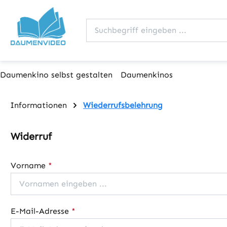
m Hauptinhalt springen
Zur Suche springen
Zur Hauptnavigation springen
Daumenkino selbst gestalten
Daumenkinos
Informationen
Wiederrufsbelehrung
Widerruf
Vorname
*
E-Mail-Adresse
*